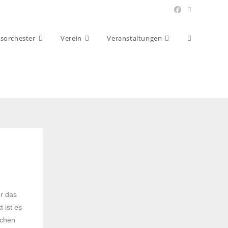
asorchester
Verein
Veranstaltungen
ür das
 ist es
pchen