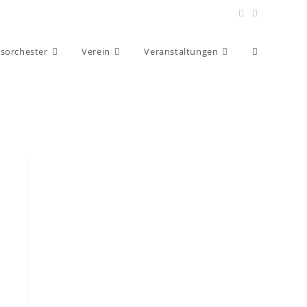
Website-
asorchester
Verein
Veranstaltungen
Suche
umschalten