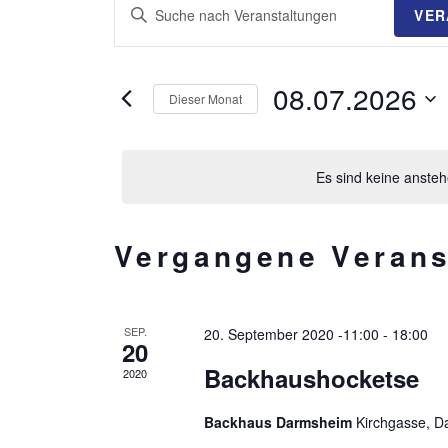
V
B
VER
i
E
t
R
t
08.07.2026
Dieser Monat
e
A
D
S
a
c
N
Es sind keine anste
t
h
S
u
l
m
ü
K
T
Vergangene Verans
w
s
ä
s
A
A
h
e
L
L
l
l
SEP.
20. September 2020 -11:00
-
18:00
20
e
w
E
T
Backhaushocketse
2020
n
o
.
r
N
U
Backhaus Darmsheim
Kirchgasse, 
t